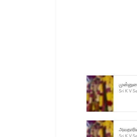
முன்னுரை
Sri K V S
அவதாரிய
Sri K V S