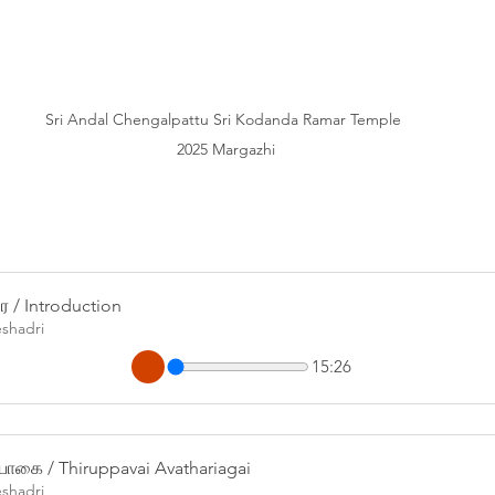
Sri Andal Chengalpattu Sri Kodanda Ramar Temple 
2025 Margazhi
 / Introduction
eshadri
15:26
ாகை / Thiruppavai Avathariagai
eshadri