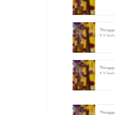
Thirupp
K V Sesh
Thiruppa
K V Sesh
Thiruppa